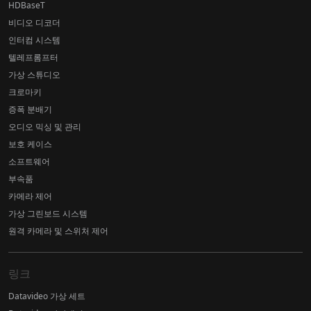
HDBaseT
비디오 디코더
인터컴 시스템
텔레프롬프터
가상 스튜디오
크로마키
증폭 분배기
오디오 믹싱 및 관리
보호 케이스
소프트웨어
부속품
카메라 제어
가상 그린보드 시스템
원격 카메라 및 스위처 제어
링크
Datavideo 가상 세트