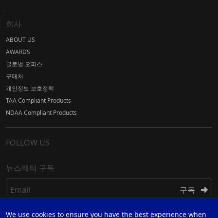
회사
ABOUT US
AWARDS
글로벌 오피스
구매처
개인정보 보호정책
TAA Compliant Products
NDAA Compliant Products
FOLLOW US
뉴스레터 구독
Email
구독
We use cookies to ensure you have the best experience when