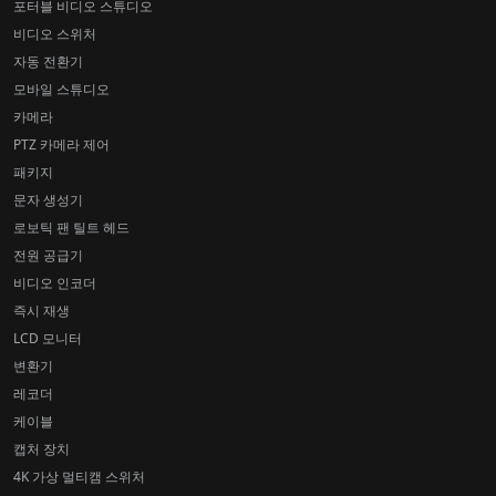
포터블 비디오 스튜디오
비디오 스위처
자동 전환기
모바일 스튜디오
카메라
PTZ 카메라 제어
패키지
문자 생성기
로보틱 팬 틸트 헤드
전원 공급기
비디오 인코더
즉시 재생
LCD 모니터
변환기
레코더
케이블
캡처 장치
4K 가상 멀티캠 스위처