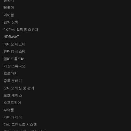
변환기
레코더
케이블
캡처 장치
4K 가상 멀티캠 스위처
HDBaseT
비디오 디코더
인터컴 시스템
텔레프롬프터
가상 스튜디오
크로마키
증폭 분배기
오디오 믹싱 및 관리
보호 케이스
소프트웨어
부속품
카메라 제어
가상 그린보드 시스템