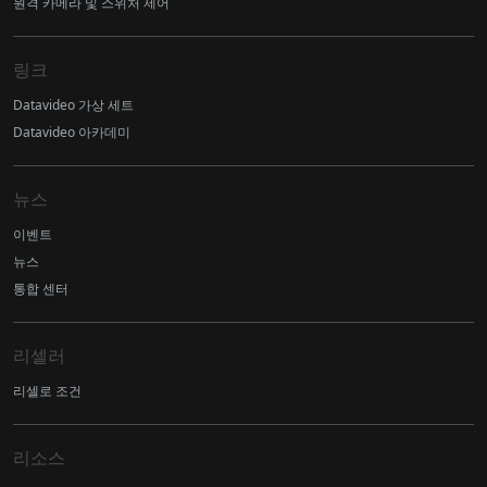
원격 카메라 및 스위처 제어
링크
Datavideo 가상 세트
Datavideo 아카데미
뉴스
이벤트
뉴스
통합 센터
리셀러
리셀로 조건
리소스