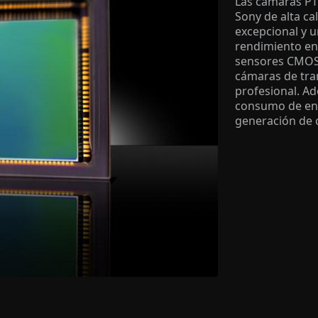
Las cámaras PT
Sony de alta ca
excepcional y u
rendimiento en 
sensores CMOS 
cámaras de tra
profesional. A
consumo de ene
generación de c