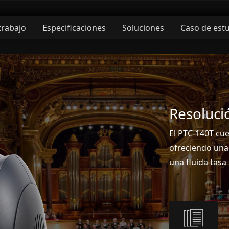
trabajo
Especificaciones
Soluciones
Caso de est
Resoluci
El PTC-140T cu
ofreciendo una 
una fluida tas