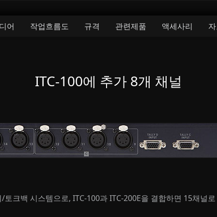
디어
작업흐름도
규격
관련제품
액세사리
자
ITC-100에 추가 8개 채널
토크백 시스템으로, ITC-100과 ITC-200E을 결합하면 15채널