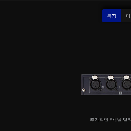
특징
미
추가적인 8채널 탈리/