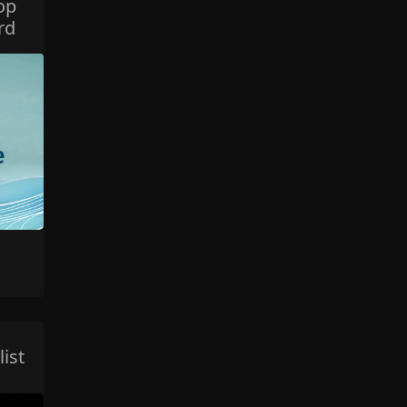
op
rd
ist