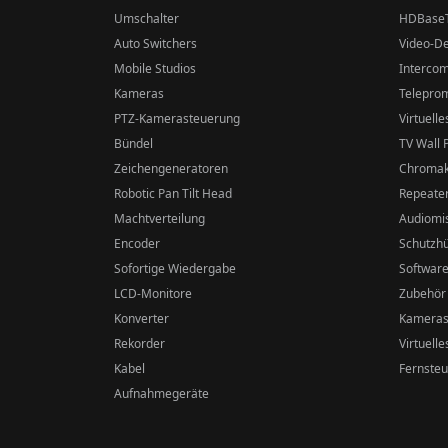
Umschalter
HDBase
Auto Switchers
Video-D
Mobile Studios
Interco
Kameras
Telepro
PTZ-Kamerasteuerung
Virtuelle
Bündel
TV Wall 
Zeichengeneratoren
Chromak
Robotic Pan Tilt Head
Repeater
Machtverteilung
Audiomis
Encoder
Schutzhü
Sofortige Wiedergabe
Softwar
LCD-Monitore
Zubehör
Konverter
Kameras
Rekorder
Virtuell
Kabel
Fernsteu
Aufnahmegeräte