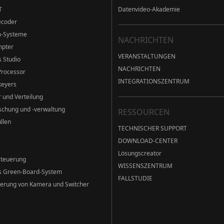
T
Datenvideo-Akademie
ecoder
m-Systeme
NACHRICHTEN
mpter
VERANSTALTUNGEN
s Studio
NACHRICHTEN
Processor
INTEGRATIONSZENTRUM
eyers
 und Verteilung
chung und -verwaltung
RESSOURCEN
llen
TECHNISCHER SUPPORT
e
DOWNLOAD-CENTER
Lösungscreator
teuerung
WISSENSZENTRUM
es Green-Board-System
FALLSTUDIE
erung von Kamera und Switcher