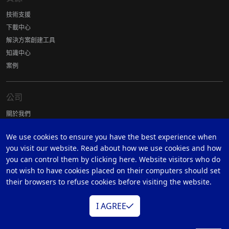
技術支援
下載中心
解決方案創建工具
知識中心
案例
公司
關於我們
獎項
We use cookies to ensure you have the best experience when
全球據點
you visit our website. Read about how we use cookies and how
銷售據點
you can control them by clicking here. Website visitors who do
隱私權政策
not wish to have cookies placed on their computers should set
TAA Compliant Products
their browsers to refuse cookies before visiting the website.
NDAA Compliant Products
I AGREE
追蹤我們