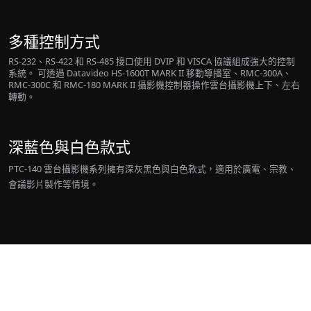
多種控制方式
RS-232、RS-422 和 RS-485 接口使用 DVIP 和 VISCA 協議組成強大的控制
系統。 可透過 Datavideo HS-1600T MARK II 移動導播室、RMC-300A、
RMC-300C 和 RMC-180 MARK II 攝影機控制器操作雲台攝影機上下、左右
轉動。
深藍色與白色款式
PTC-140 雲台攝影機系列擁有深灰黑色與白色款式，適用於廣電、宗教、
會議影片製作等情境。