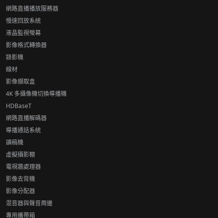
網路直播播放服務器
慢速回放系統
液晶監視螢幕
影像格式轉換器
錄影機
線材
影像擷取盒
4K 多攝像機切換導播機
HDBaseT
網路直播解碼器
導播通話系統
讀稿機
虛擬攝影棚
電視牆處理器
影像去背機
影像分配器
混音器與聲音周邊
專用攜帶箱