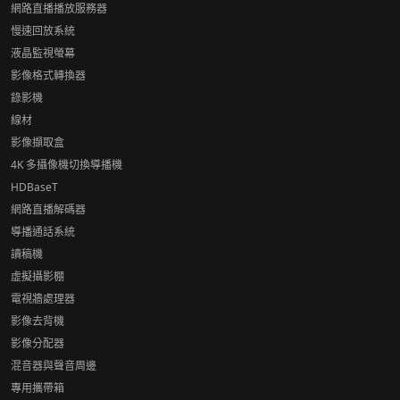
網路直播播放服務器
慢速回放系統
液晶監視螢幕
影像格式轉換器
錄影機
線材
影像擷取盒
4K 多攝像機切換導播機
HDBaseT
網路直播解碼器
導播通話系統
讀稿機
虛擬攝影棚
電視牆處理器
影像去背機
影像分配器
混音器與聲音周邊
專用攜帶箱