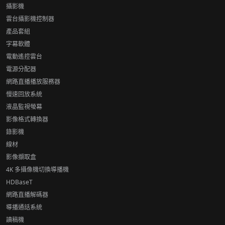
攝影機
雲台攝影機控制器
產品套組
字幕軟體
電動遙控雲台
電源分配器
網路直播播放服務器
慢速回放系統
液晶監視螢幕
影像格式轉換器
錄影機
線材
影像擷取盒
4K 多攝像機切換導播機
HDBaseT
網路直播解碼器
導播通話系統
讀稿機