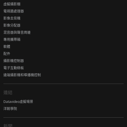
虛擬攝影棚
電視牆處理器
影像去背機
影像分配器
混音器與聲音周邊
專用攜帶箱
軟體
配件
攝影機控制器
電子互動綠板
遠端攝影機和導播機控制
連結
Datavideo虛擬場景
洋銘學院
新聞