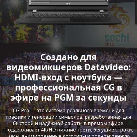
Создано для
видеомикшеров Datavideo:
HDMI-вход с ноутбука —
профессиональная CG в
эфире на PGM за секунды
CG-Pro — это система реального времени для
графики и генерации символов, разработанная для
быстрой и надёжной работы в прямом эфире.
Поддерживает 4K/HD нижние трети, бегущие строки,
часы, анимированные логотипы и полноэкранную