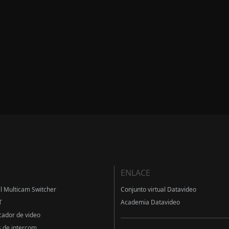
ENLACE
al Multicam Switcher
Conjunto virtual Datavideo
T
Academia Datavideo
cador de video
 de intercom