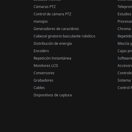
Cámaras PTZ
Teleprom
Control de cámara PTZ
Estudios 
manojos
Procesad
Generadores de caractéres
Chroma 
Cabezal giratorio basculante robótico
Repetido
Distribución de energía
Mezcla y
Encoders
Cajas pr
Repetición Instantánea
Softwar
Monitores LCD
Accesori
Conversores
Controle
Grabadores
Sistema 
Cables
Control
Dispositivos de captura