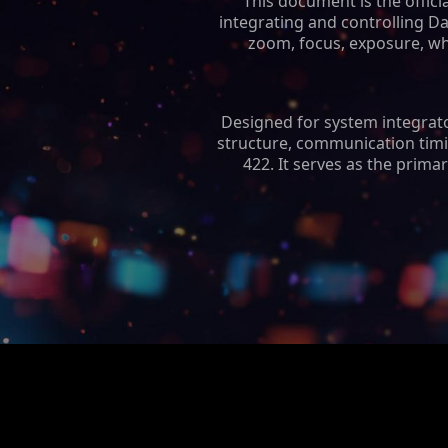
This document is the offic
integrating and controlling D
zoom, focus, exposure, whi
Designed for system integrato
structure, communication tim
422. It serves as the prim