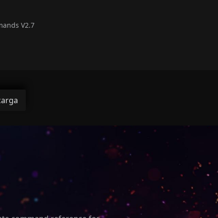
mands V2.7
carga