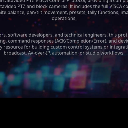
ial Datavideo PTZ VISCA Control Protocol, providing a com
atavideo PTZ and block cameras. It includes the full VISCA 
te balance, pan/tilt movement, presets, tally functions, i
operations.
rs, software developers, and technical engineers, this prot
ing, command responses (ACK/Completion/Error), and device
ary resource for building custom control systems or integra
broadcast, AV-over-IP, automation, or studio workflows.