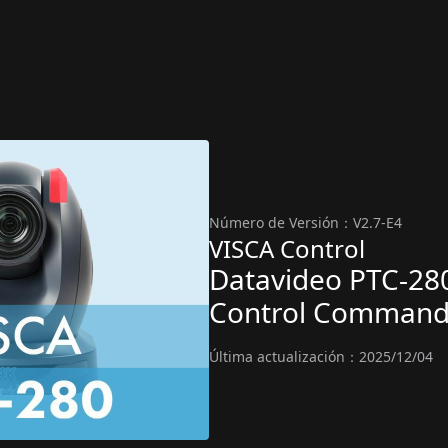
Número de Versión：V2.7-E4
VISCA Control
Datavideo PTC-28
Control Command
Última actualización：2025/12/04