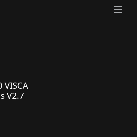
0 VISCA
s V2.7