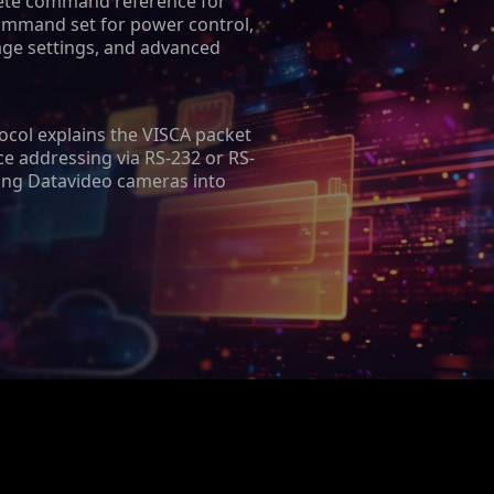
plete command reference for
command set for power control,
mage settings, and advanced
ocol explains the VISCA packet
 addressing via RS-232 or RS-
ting Datavideo cameras into