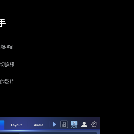
手
P 觸控面
切換訊
的影片