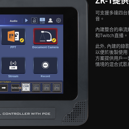
ZR-1
可支援多達四台攝
音。
內建整合的串流編碼
和Twitch直播。
此外, 內建的
以便於後製使用。總
方案提供用戶一
情境的混合式影