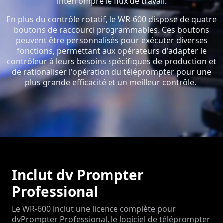
interrompre le flux de travail.
En plus du contrôle rotatif, le WR-600 dispose de quatre
boutons de raccourci programmables. Ces boutons
peuvent être personnalisés pour exécuter diverses
fonctions, permettant aux opérateurs d'adapter le
contrôleur à leurs besoins spécifiques de production et
de rationaliser l'opération du téléprompter pour une
plus grande efficacité et un meilleur contrôle.
Inclut dv Prompter
Professional
Le WR-600 inclut une licence complète pour
dvPrompter Professional, le logiciel de téléprompter