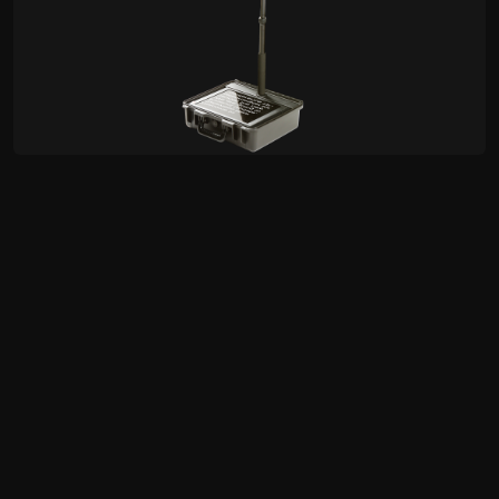
TP-900
Téléprompteur caméra PTZ
EUR €1,665.00