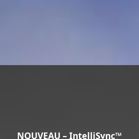
NOUVEAU – IntelliSync™