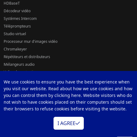
HDBaseT
Décodeur vidéo
Systèmes Intercom
Téléprompteurs
Studio virtuel
Processeur mur d'images vidéo
Chromakeyer
Répétiteurs et distributeurs
Mélangeurs audio
Valise de protection
Logiciels
We use cookies to ensure you have the best experience when
Accessoires
you visit our website. Read about how we use cookies and how
you can control them by clicking here. Website visitors who do
Contrôleurs pour caméras
not wish to have cookies placed on their computers should set
Système de fond vert
their browsers to refuse cookies before visiting the website.
Contrôle à Distance de Caméra et Mélangeur
I AGREE
RELIER