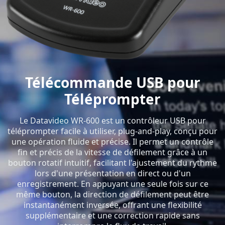
Télécommande USB pour
Téléprompter
Le Datavideo WR-600 est un contrôleur USB pour
téléprompter facile à utiliser, plug-and-play, conçu pour
une opération fluide et précise. Il permet un contrôle
fin et précis de la vitesse de défilement grâce à un
bouton rotatif intuitif, facilitant l'ajustement du rythme
lors d'une présentation en direct ou d'un
enregistrement. En appuyant une seule fois sur ce
même bouton, la direction de défilement peut être
instantanément inversée, offrant une flexibilité
supplémentaire et une correction rapide sans