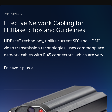
2017-09-07
Effective Network Cabling for
HDBaseT: Tips and Guidelines
HDBaseT technology, unlike current SDI and HDMI
video transmission technologies, uses commonplace
network cables with RJ45 connectors, which are very
common and easy to obtain. Compared to SDI,
En savoir plus >
HDBase...