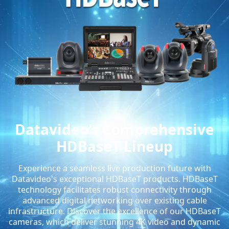
Datavideo's Comprehensive
HDBaseT Lineup
Experience a seamless live production future with
Datavideo's exceptional HDBaseT products. HDBaseT
technology facilitates robust connectivity through
advanced digital networking over existing cable
infrastructure. Discover the excellence of our HDBaseT
cameras, which deliver stunning 4K video and dynamic