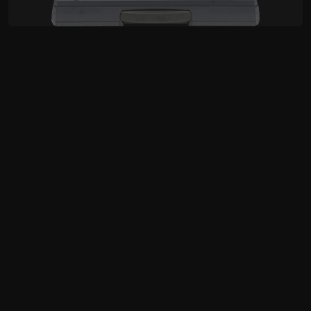
HS-1300
Studio de Vídeo Portátil com
6 canais HD
USD $4,399.00