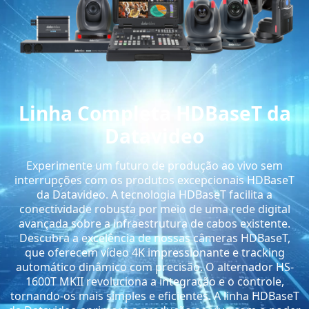
Linha Completa HDBaseT da
Datavideo
Experimente um futuro de produção ao vivo sem
interrupções com os produtos excepcionais HDBaseT
da Datavideo. A tecnologia HDBaseT facilita a
conectividade robusta por meio de uma rede digital
avançada sobre a infraestrutura de cabos existente.
Descubra a excelência de nossas câmeras HDBaseT,
que oferecem vídeo 4K impressionante e tracking
automático dinâmico com precisão. O alternador HS-
1600T MKII revoluciona a integração e o controle,
tornando-os mais simples e eficientes. A linha HDBaseT